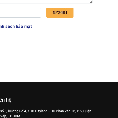
Captcha code
nh sách bảo mật
ên hệ
Số 6, Đường Số 4, KDC Cityland – 18 Phan Văn Trị, P.5, Quận
 Vấp, TPHCM