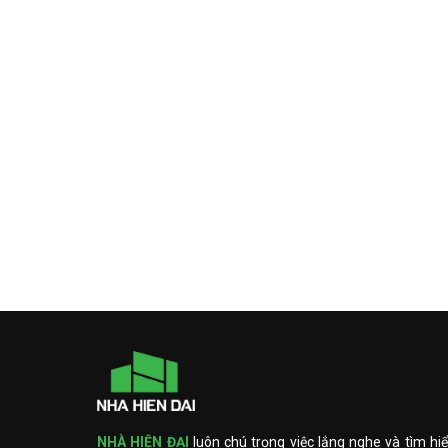
NHÀ HIỆN ĐẠI
luôn chú trọng việc lắng nghe và tìm hiể