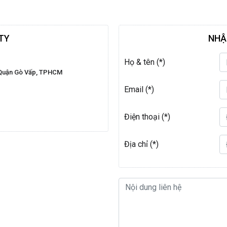
TY
NHẬ
Họ & tên (*)
5, Quận Gò Vấp, TPHCM
Email (*)
Điện thoại (*)
Địa chỉ (*)
Nội dung