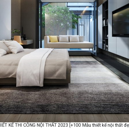
IẾT KẾ THI CÔNG NỘI THẤT 2023 [+100 Mẫu thiết kế nội thất đẹ