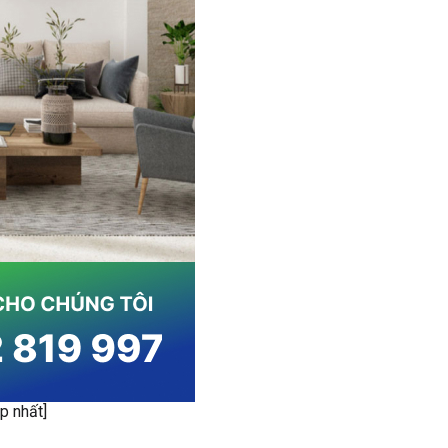
p nhất]