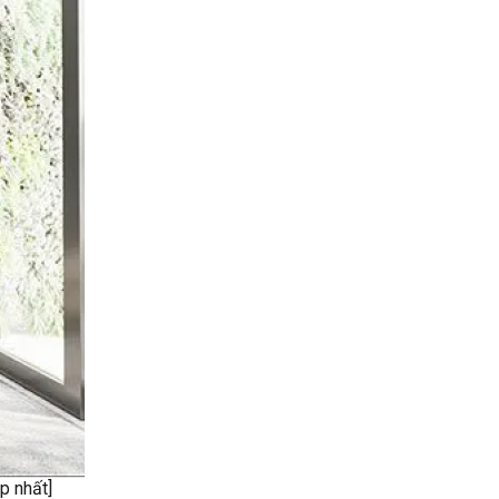
p nhất]