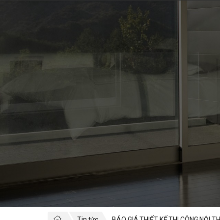
Tin tức
BÁO GIÁ THIẾT KẾ THI CÔNG NỘI T