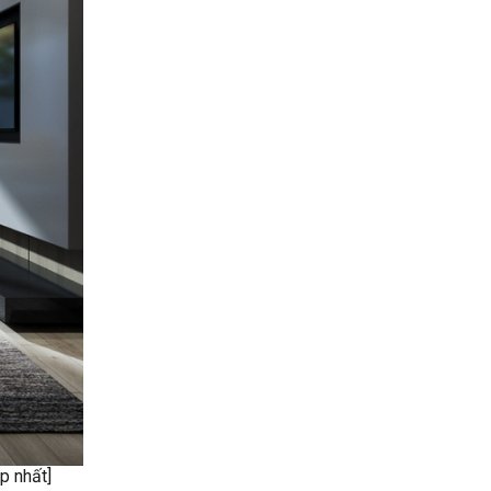
p nhất]